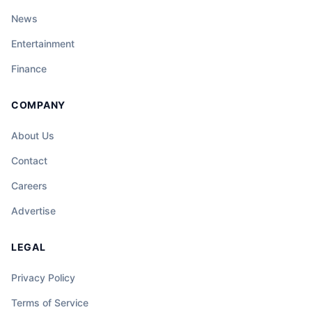
News
Entertainment
Finance
COMPANY
About Us
Contact
Careers
Advertise
LEGAL
Privacy Policy
Terms of Service