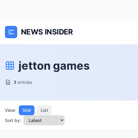
NEWS INSIDER
jetton games
3
articles
View:
Grid
List
Sort by: