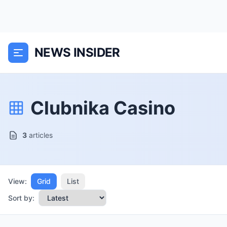
NEWS INSIDER
Clubnika Casino
3
articles
View:
Grid
List
Sort by: