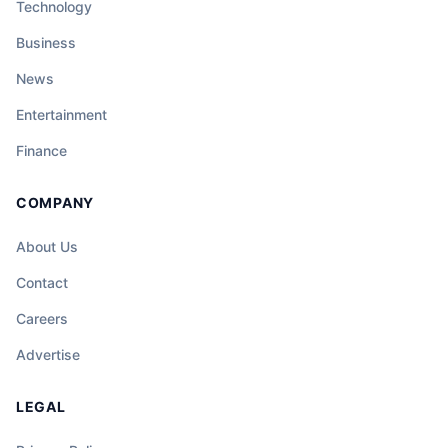
Technology
Business
News
Entertainment
Finance
COMPANY
About Us
Contact
Careers
Advertise
LEGAL