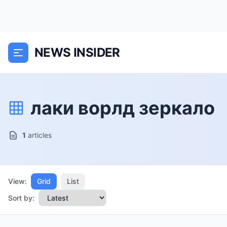
NEWS INSIDER
лаки ворлд зеркало
1
articles
View:
Grid
List
Sort by: