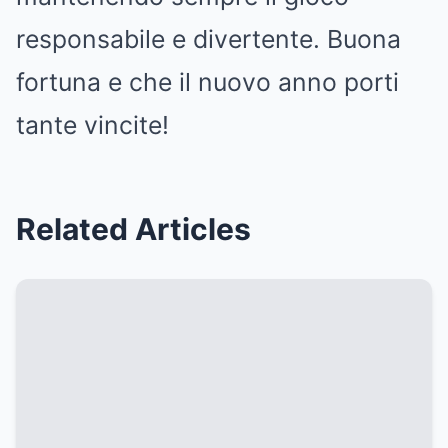
responsabile e divertente. Buona
fortuna e che il nuovo anno porti
tante vincite!
Related Articles