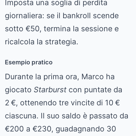
Imposta una soglia di perdita
giornaliera: se il bankroll scende
sotto €50, termina la sessione e
ricalcola la strategia.
Esempio pratico
Durante la prima ora, Marco ha
giocato
Starburst
con puntate da
2 €, ottenendo tre vincite di 10 €
ciascuna. Il suo saldo è passato da
€200 a €230, guadagnando 30