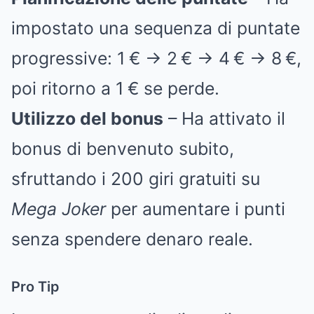
impostato una sequenza di puntate
progressive: 1 € → 2 € → 4 € → 8 €,
poi ritorno a 1 € se perde.
Utilizzo del bonus
– Ha attivato il
bonus di benvenuto subito,
sfruttando i 200 giri gratuiti su
Mega Joker
per aumentare i punti
senza spendere denaro reale.
Pro Tip