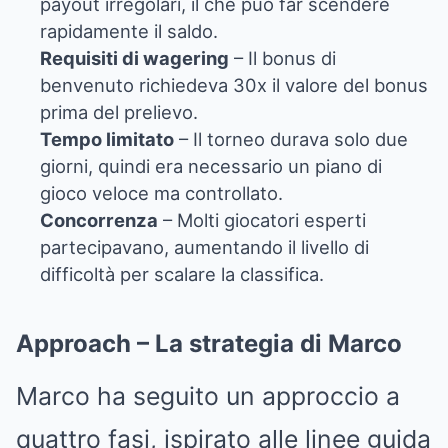
payout irregolari, il che può far scendere
rapidamente il saldo.
Requisiti di wagering
– Il bonus di
benvenuto richiedeva 30x il valore del bonus
prima del prelievo.
Tempo limitato
– Il torneo durava solo due
giorni, quindi era necessario un piano di
gioco veloce ma controllato.
Concorrenza
– Molti giocatori esperti
partecipavano, aumentando il livello di
difficoltà per scalare la classifica.
Approach – La strategia di Marco
Marco ha seguito un approccio a
quattro fasi, ispirato alle linee guida