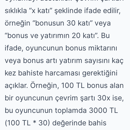
sıklıkla “x katı” şeklinde ifade edilir,
örneğin “bonusun 30 katı” veya
“bonus ve yatırımın 20 katı”. Bu
ifade, oyuncunun bonus miktarını
veya bonus artı yatırım sayısını kaç
kez bahiste harcaması gerektiğini
açıklar. Örneğin, 100 TL bonus alan
bir oyuncunun çevrim şartı 30x ise,
bu oyuncunun toplamda 3000 TL
(100 TL * 30) değerinde bahis