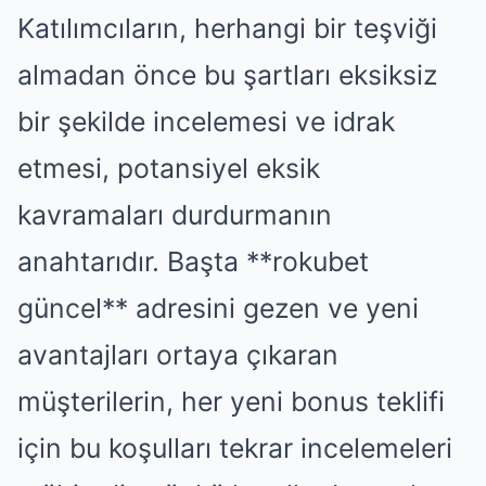
Katılımcıların, herhangi bir teşviği
almadan önce bu şartları eksiksiz
bir şekilde incelemesi ve idrak
etmesi, potansiyel eksik
kavramaları durdurmanın
anahtarıdır. Başta **rokubet
güncel** adresini gezen ve yeni
avantajları ortaya çıkaran
müşterilerin, her yeni bonus teklifi
için bu koşulları tekrar incelemeleri