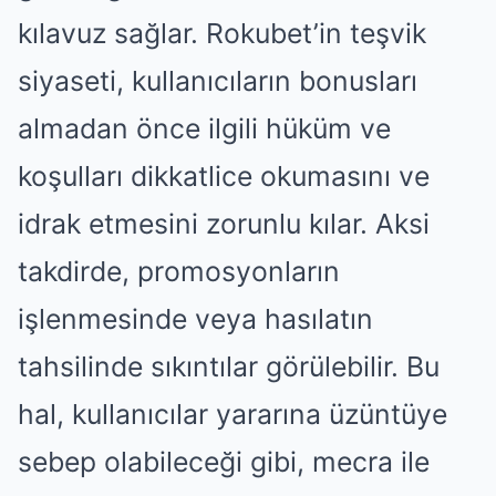
kılavuz sağlar. Rokubet’in teşvik
siyaseti, kullanıcıların bonusları
almadan önce ilgili hüküm ve
koşulları dikkatlice okumasını ve
idrak etmesini zorunlu kılar. Aksi
takdirde, promosyonların
işlenmesinde veya hasılatın
tahsilinde sıkıntılar görülebilir. Bu
hal, kullanıcılar yararına üzüntüye
sebep olabileceği gibi, mecra ile