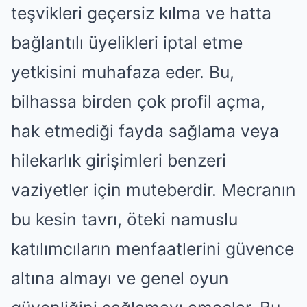
teşvikleri geçersiz kılma ve hatta
bağlantılı üyelikleri iptal etme
yetkisini muhafaza eder. Bu,
bilhassa birden çok profil açma,
hak etmediği fayda sağlama veya
hilekarlık girişimleri benzeri
vaziyetler için muteberdir. Mecranın
bu kesin tavrı, öteki namuslu
katılımcıların menfaatlerini güvence
altına almayı ve genel oyun