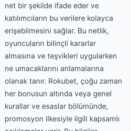
net bir şekilde ifade eder ve
katılımcıların bu verilere kolayca
erişebilmesini sağlar. Bu netlik,
oyuncuların bilinçli kararlar
almasına ve teşvikleri uygularken
ne umacaklarını anlamalarına
olanak tanır. Rokubet, çoğu zaman
her bonusun altında veya genel
kurallar ve esaslar bölümünde,
promosyon ilkesiyle ilgili kapsamlı