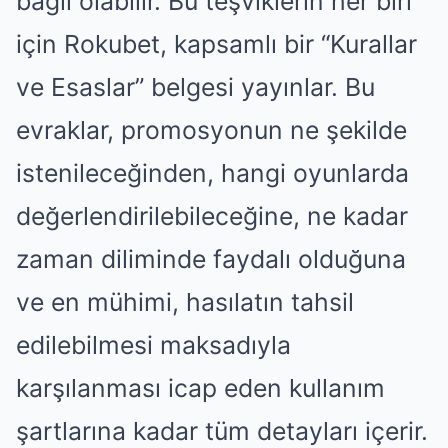
bağlı olabilir. Bu teşviklerin her biri
için Rokubet, kapsamlı bir “Kurallar
ve Esaslar” belgesi yayınlar. Bu
evraklar, promosyonun ne şekilde
istenileceğinden, hangi oyunlarda
değerlendirilebileceğine, ne kadar
zaman diliminde faydalı olduğuna
ve en mühimi, hasılatın tahsil
edilebilmesi maksadıyla
karşılanması icap eden kullanım
şartlarına kadar tüm detayları içerir.