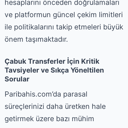
hesaplarını önceden doğrulamaları
ve platformun güncel çekim limitleri
ile politikalarını takip etmeleri büyük
önem taşımaktadır.
Çabuk Transferler İçin Kritik
Tavsiyeler ve Sıkça Yöneltilen
Sorular
Paribahis.com’da parasal
süreçlerinizi daha üretken hale
getirmek üzere bazı mühim