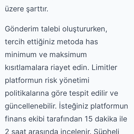
üzere şarttır.
Gönderim talebi oluştururken,
tercih ettiğiniz metoda has
minimum ve maksimum
kısıtlamalara riayet edin. Limitler
platformun risk yönetimi
politikalarına göre tespit edilir ve
güncellenebilir. İsteğiniz platformun
finans ekibi tarafından 15 dakika ile
2 saat arasında incelenir. Şüpheli