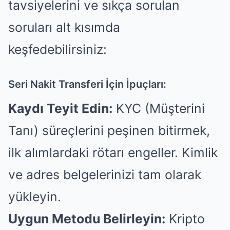
tavsiyelerini ve sıkça sorulan
soruları alt kısımda
keşfedebilirsiniz:
Seri Nakit Transferi İçin İpuçları:
Kaydı Teyit Edin:
KYC (Müşterini
Tanı) süreçlerini peşinen bitirmek,
ilk alımlardaki rötarı engeller. Kimlik
ve adres belgelerinizi tam olarak
yükleyin.
Uygun Metodu Belirleyin:
Kripto