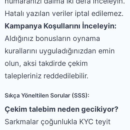
numaranızı daima iki defa inceleyin.
Hatalı yazılan veriler iptal edilemez.
Kampanya Koşullarını İnceleyin:
Aldığınız bonusların oynama
kurallarını uyguladığınızdan emin
olun, aksi takdirde çekim
talepleriniz reddedilebilir.
Sıkça Yöneltilen Sorular (SSS):
Çekim talebim neden gecikiyor?
Sarkmalar çoğunlukla KYC teyit