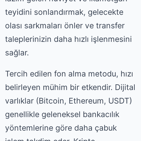
teyidini sonlandırmak, gelecekte
olası sarkmaları önler ve transfer
taleplerinizin daha hızlı işlenmesini
sağlar.
Tercih edilen fon alma metodu, hızı
belirleyen mühim bir etkendir. Dijital
varlıklar (Bitcoin, Ethereum, USDT)
genellikle geleneksel bankacılık
yöntemlerine göre daha çabuk