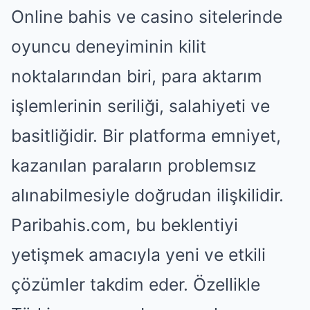
Online bahis ve casino sitelerinde
oyuncu deneyiminin kilit
noktalarından biri, para aktarım
işlemlerinin seriliği, salahiyeti ve
basitliğidir. Bir platforma emniyet,
kazanılan paraların problemsız
alınabilmesiyle doğrudan ilişkilidir.
Paribahis.com, bu beklentiyi
yetişmek amacıyla yeni ve etkili
çözümler takdim eder. Özellikle