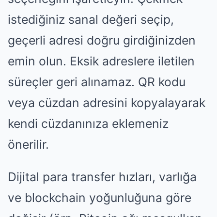
istediğiniz sanal değeri seçip,
geçerli adresi doğru girdiğinizden
emin olun. Eksik adreslere iletilen
süreçler geri alınamaz. QR kodu
veya cüzdan adresini kopyalayarak
kendi cüzdanınıza eklemeniz
önerilir.
Dijital para transfer hızları, varlığa
ve blockchain yoğunluğuna göre