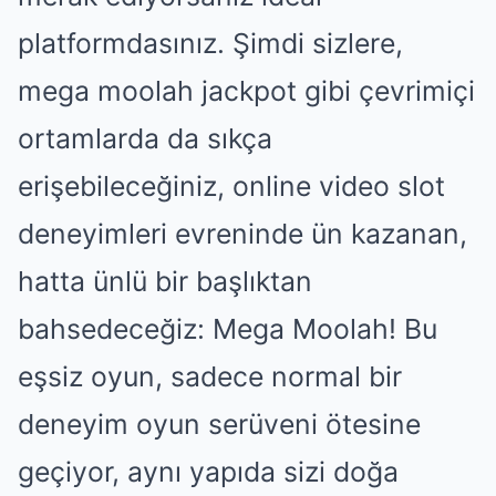
platformdasınız. Şimdi sizlere,
mega moolah jackpot gibi çevrimiçi
ortamlarda da sıkça
erişebileceğiniz, online video slot
deneyimleri evreninde ün kazanan,
hatta ünlü bir başlıktan
bahsedeceğiz: Mega Moolah! Bu
eşsiz oyun, sadece normal bir
deneyim oyun serüveni ötesine
geçiyor, aynı yapıda sizi doğa