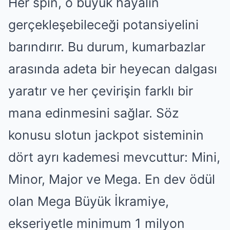
Her spin, o büyük hayalin
gerçekleşebileceği potansiyelini
barındırır. Bu durum, kumarbazlar
arasında adeta bir heyecan dalgası
yaratır ve her çevirişin farklı bir
mana edinmesini sağlar. Söz
konusu slotun jackpot sisteminin
dört ayrı kademesi mevcuttur: Mini,
Minor, Major ve Mega. En dev ödül
olan Mega Büyük İkramiye,
ekseriyetle minimum 1 milyon