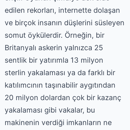
edilen rekorları, internette dolaşan
ve birçok insanın düşlerini süsleyen
somut öykülerdir. Örneğin, bir
Britanyalı askerin yalnızca 25
sentlik bir yatırımla 13 milyon
sterlin yakalaması ya da farklı bir
katılımcının taşınabilir aygıtından
20 milyon dolardan çok bir kazanç
yakalaması gibi vakalar, bu
makinenin verdiği imkanların ne