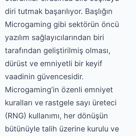
diri tutmak başarılıyor. Başlığın
Microgaming gibi sektörün öncü
yazılım sağlayıcılarından biri
tarafından geliştirilmiş olması,
dürüst ve emniyetli bir keyif
vaadinin güvencesidir.
Microgaming’in özenli emniyet
kuralları ve rastgele sayı üreteci
(RNG) kullanımı, her dönüşün
bütünüyle talih üzerine kurulu ve