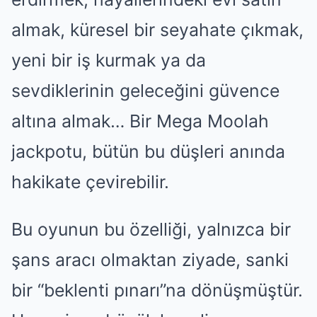
almak, küresel bir seyahate çıkmak,
yeni bir iş kurmak ya da
sevdiklerinin geleceğini güvence
altına almak… Bir Mega Moolah
jackpotu, bütün bu düşleri anında
hakikate çevirebilir.
Bu oyunun bu özelliği, yalnızca bir
şans aracı olmaktan ziyade, sanki
bir “beklenti pınarı”na dönüşmüştür.