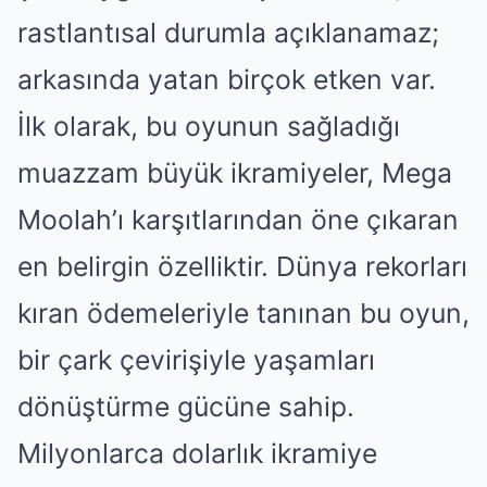
rastlantısal durumla açıklanamaz;
arkasında yatan birçok etken var.
İlk olarak, bu oyunun sağladığı
muazzam büyük ikramiyeler, Mega
Moolah’ı karşıtlarından öne çıkaran
en belirgin özelliktir. Dünya rekorları
kıran ödemeleriyle tanınan bu oyun,
bir çark çevirişiyle yaşamları
dönüştürme gücüne sahip.
Milyonlarca dolarlık ikramiye