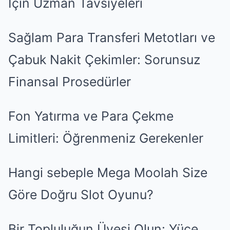
İçin Uzman Tavsiyeleri
Sağlam Para Transferi Metotları ve
Çabuk Nakit Çekimler: Sorunsuz
Finansal Prosedürler
Fon Yatırma ve Para Çekme
Limitleri: Öğrenmeniz Gerekenler
Hangi sebeple Mega Moolah Size
Göre Doğru Slot Oyunu?
Bir Topluluğun Üyesi Olun: Yüce