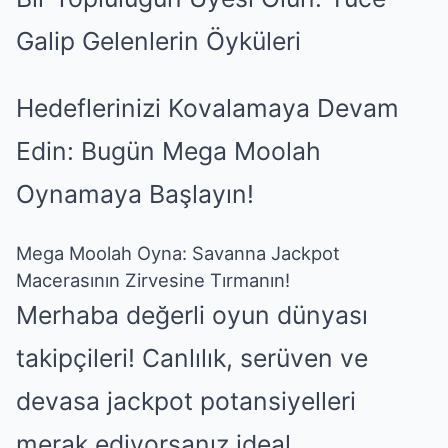
Galip Gelenlerin Öyküleri
Hedeflerinizi Kovalamaya Devam
Edin: Bugün Mega Moolah
Oynamaya Başlayın!
Mega Moolah Oyna: Savanna Jackpot
Macerasının Zirvesine Tırmanın!
Merhaba değerli oyun dünyası
takipçileri! Canlılık, serüven ve
devasa jackpot potansiyelleri
merak ediyorsanız ideal