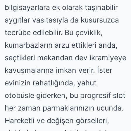
bilgisayarlara ek olarak taşınabilir
aygıtlar vasıtasıyla da kusursuzca
tecrübe edilebilir. Bu çeviklik,
kumarbazların arzu ettikleri anda,
seçtikleri mekandan dev ikramiyeye
kavuşmalarına imkan verir. İster
evinizin rahatlığında, yahut
otobüsle giderken, bu progresif slot
her zaman parmaklarınızın ucunda.
Hareketli ve değişen görselleri,