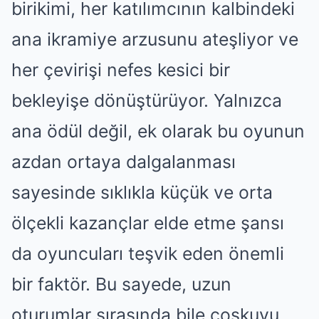
birikimi, her katılımcının kalbindeki
ana ikramiye arzusunu ateşliyor ve
her çevirişi nefes kesici bir
bekleyişe dönüştürüyor. Yalnızca
ana ödül değil, ek olarak bu oyunun
azdan ortaya dalgalanması
sayesinde sıklıkla küçük ve orta
ölçekli kazançlar elde etme şansı
da oyuncuları teşvik eden önemli
bir faktör. Bu sayede, uzun
oturumlar sırasında bile coşkuyu