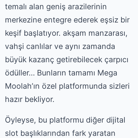
temalı alan geniş arazilerinin
merkezine entegre ederek eşsiz bir
keşif başlatıyor. akşam manzarası,
vahşi canlılar ve aynı zamanda
büyük kazanç getirebilecek çarpıcı
ödüller… Bunların tamamı Mega
Moolah’ın özel platformunda sizleri
hazır bekliyor.
Öyleyse, bu platformu diğer dijital
slot başlıklarından fark yaratan