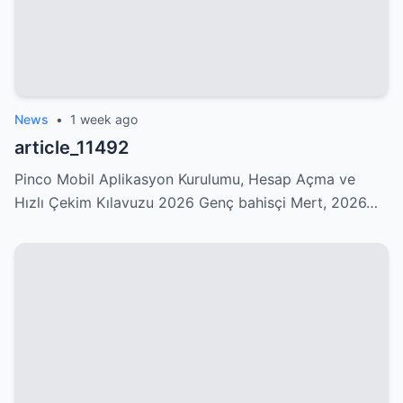
News
•
1 week ago
article_11492
Pinco Mobil Aplikasyon Kurulumu, Hesap Açma ve
Hızlı Çekim Kılavuzu 2026 Genç bahisçi Mert, 2026…