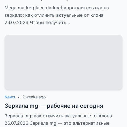
Mega marketplace darknet короткая ссылка на
зеркало: как отличить актуальные от клона
26.07.2026 Чтобы получить…
News
•
2 weeks ago
Зеркала mg — рабочие на сегодня
Зеркала mg: как отличить актуальные от клона
26.07.2026 Зеркала mg — это альтернативные