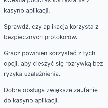
kwestia podczas korzystania z
kasyno aplikacji.
Sprawdź, czy aplikacja korzysta z
bezpiecznych protokołów.
Gracz powinien korzystać z tych
opcji, aby cieszyć się rozrywką bez
ryzyka uzależnienia.
Dobra obsługa zwiększa zaufanie
do kasyno aplikacji.