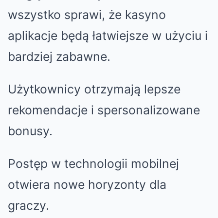
wszystko sprawi, że kasyno
aplikacje będą łatwiejsze w użyciu i
bardziej zabawne.
Użytkownicy otrzymają lepsze
rekomendacje i spersonalizowane
bonusy.
Postęp w technologii mobilnej
otwiera nowe horyzonty dla
graczy.