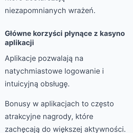
niezapomnianych wrażeń.
Główne korzyści płynące z kasyno
aplikacji
Aplikacje pozwalają na
natychmiastowe logowanie i
intuicyjną obsługę.
Bonusy w aplikacjach to często
atrakcyjne nagrody, które
zachęcają do większej aktywności.