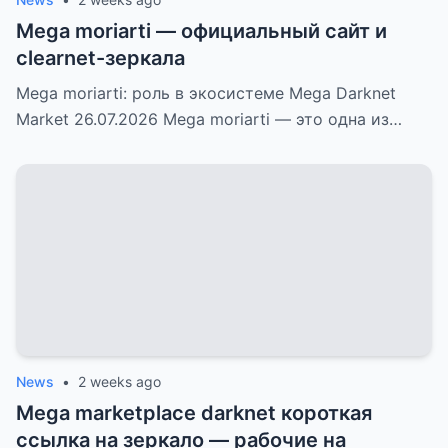
Mega moriarti — официальный сайт и
clearnet-зеркала
Mega moriarti: роль в экосистеме Mega Darknet
Market 26.07.2026 Mega moriarti — это одна из…
News
•
2 weeks ago
Mega marketplace darknet короткая
ссылка на зеркало — рабочие на