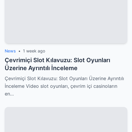
News
•
1 week ago
Çevrimiçi Slot Kılavuzu: Slot Oyunları
Üzerine Ayrıntılı İnceleme
Çevrimiçi Slot Kılavuzu: Slot Oyunları Üzerine Ayrıntılı
İnceleme Video slot oyunları, çevrim içi casinoların
en…