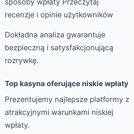
sposoby wpłaty Przeczytaj
recenzje i opinie użytkowników
Dokładna analiza gwarantuje
bezpieczną i satysfakcjonującą
rozrywkę.
Top kasyna oferujące niskie wpłaty
Prezentujemy najlepsze platformy z
atrakcyjnymi warunkami niskiej
wpłaty.