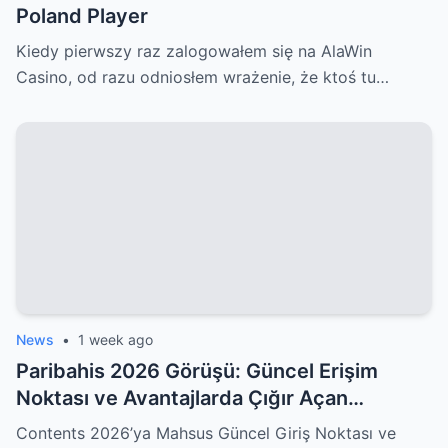
Poland Player
Kiedy pierwszy raz zalogowałem się na AlaWin
Casino, od razu odniosłem wrażenie, że ktoś tu…
News
•
1 week ago
Paribahis 2026 Görüşü: Güncel Erişim
Noktası ve Avantajlarda Çığır Açan
Değişiklikler Sizleri Kucaklıyor!
Contents 2026’ya Mahsus Güncel Giriş Noktası ve