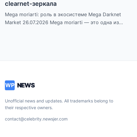
clearnet-зеркала
Mega moriarti: роль в экосистеме Mega Darknet
Market 26.07.2026 Mega moriarti — это одна из…
NEWS
WP
Unofficial news and updates. All trademarks belong to
their respective owners.
contact@celebrity.newsjer.com