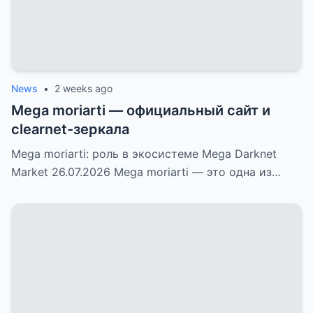
News
•
2 weeks ago
Mega moriarti — официальный сайт и
clearnet-зеркала
Mega moriarti: роль в экосистеме Mega Darknet
Market 26.07.2026 Mega moriarti — это одна из…