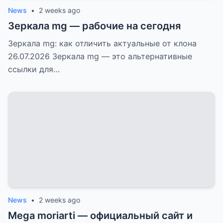
News
•
2 weeks ago
Зеркала mg — рабочие на сегодня
Зеркала mg: как отличить актуальные от клона
26.07.2026 Зеркала mg — это альтернативные
ссылки для…
News
•
2 weeks ago
Mega moriarti — официальный сайт и