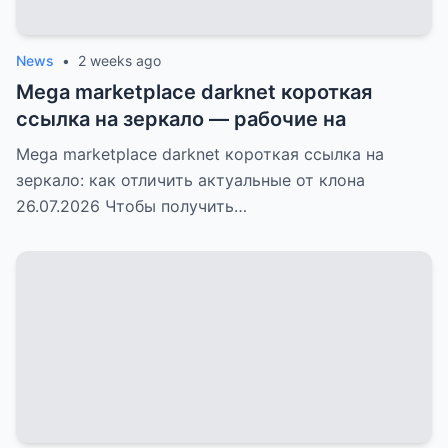
News
•
2 weeks ago
Mega marketplace darknet короткая
ссылка на зеркало — рабочие на
Mega marketplace darknet короткая ссылка на
зеркало: как отличить актуальные от клона
26.07.2026 Чтобы получить…