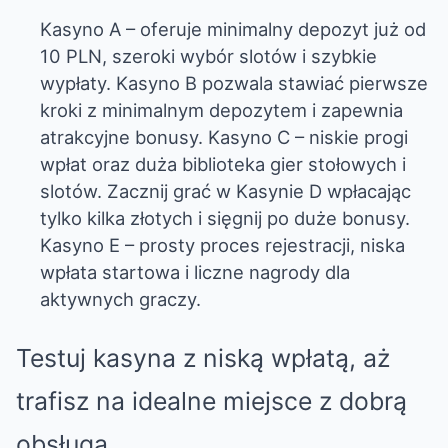
Kasyno A – oferuje minimalny depozyt już od
10 PLN, szeroki wybór slotów i szybkie
wypłaty. Kasyno B pozwala stawiać pierwsze
kroki z minimalnym depozytem i zapewnia
atrakcyjne bonusy. Kasyno C – niskie progi
wpłat oraz duża biblioteka gier stołowych i
slotów. Zacznij grać w Kasynie D wpłacając
tylko kilka złotych i sięgnij po duże bonusy.
Kasyno E – prosty proces rejestracji, niska
wpłata startowa i liczne nagrody dla
aktywnych graczy.
Testuj kasyna z niską wpłatą, aż
trafisz na idealne miejsce z dobrą
obsługą.