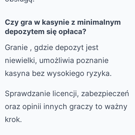
Czy gra w kasynie z minimalnym
depozytem się opłaca?
Granie , gdzie depozyt jest
niewielki, umożliwia poznanie
kasyna bez wysokiego ryzyka.
Sprawdzanie licencji, zabezpieczeń
oraz opinii innych graczy to ważny
krok.