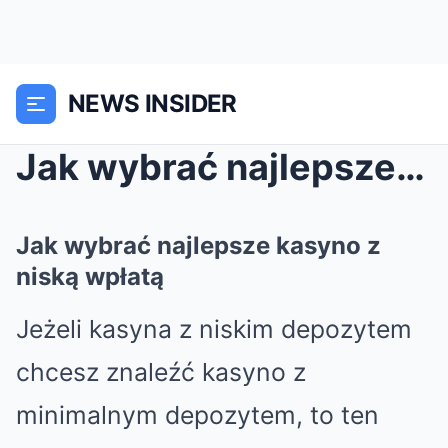
NEWS INSIDER
Jak wybrać najlepsze kasyno z niską wpłatą
Jak wybrać najlepsze kasyno z
niską wpłatą
Jeżeli kasyna z niskim depozytem
chcesz znaleźć kasyno z
minimalnym depozytem, to ten