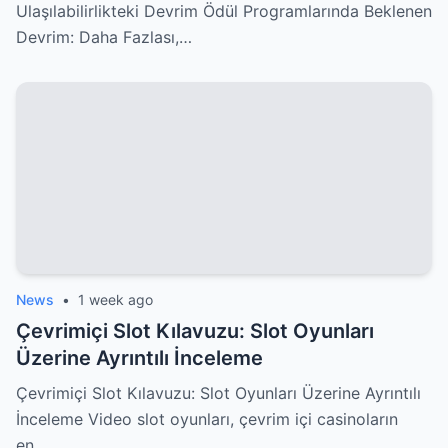
Ulaşılabilirlikteki Devrim Ödül Programlarında Beklenen
Devrim: Daha Fazlası,…
News
•
1 week ago
Çevrimiçi Slot Kılavuzu: Slot Oyunları
Üzerine Ayrıntılı İnceleme
Çevrimiçi Slot Kılavuzu: Slot Oyunları Üzerine Ayrıntılı
İnceleme Video slot oyunları, çevrim içi casinoların
en…