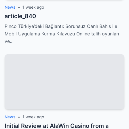
News
•
1 week ago
article_840
Pinco Türkiye’deki Bağlantı: Sorunsuz Canlı Bahis ile
Mobil Uygulama Kurma Kılavuzu Online talih oyunları
ve…
News
•
1 week ago
Initial Review at AlaWin Casino from a