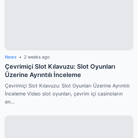
News
•
2 weeks ago
Çevrimiçi Slot Kılavuzu: Slot Oyunları
Üzerine Ayrıntılı İnceleme
Çevrimiçi Slot Kılavuzu: Slot Oyunları Üzerine Ayrıntılı
İnceleme Video slot oyunları, çevrim içi casinoların
en…