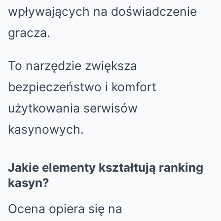
wpływających na doświadczenie
gracza.
To narzędzie zwiększa
bezpieczeństwo i komfort
użytkowania serwisów
kasynowych.
Jakie elementy kształtują ranking
kasyn?
Ocena opiera się na