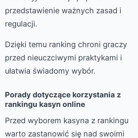
przedstawienie ważnych zasad i
regulacji.
Dzięki temu ranking chroni graczy
przed nieuczciwymi praktykami i
ułatwia świadomy wybór.
Porady dotyczące korzystania z
rankingu kasyn online
Przed wyborem kasyna z rankingu
warto zastanowić się nad swoimi