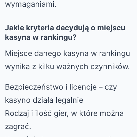
wymaganiami.
Jakie kryteria decydują o miejscu
kasyna w rankingu?
Miejsce danego kasyna w rankingu
wynika z kilku ważnych czynników.
Bezpieczeństwo i licencje – czy
kasyno działa legalnie
Rodzaj i ilość gier, w które można
zagrać.