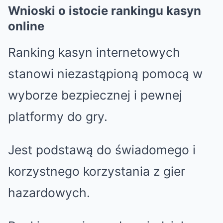
Wnioski o istocie rankingu kasyn
online
Ranking kasyn internetowych
stanowi niezastąpioną pomocą w
wyborze bezpiecznej i pewnej
platformy do gry.
Jest podstawą do świadomego i
korzystnego korzystania z gier
hazardowych.