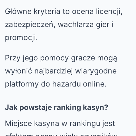
Główne kryteria to ocena licencji,
zabezpieczeń, wachlarza gier i
promocji.
Przy jego pomocy gracze mogą
wyłonić najbardziej wiarygodne
platformy do hazardu online.
Jak powstaje ranking kasyn?
Miejsce kasyna w rankingu jest