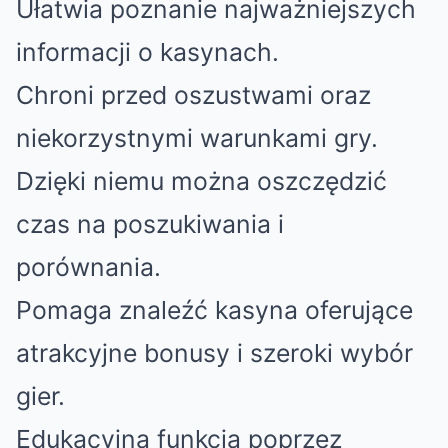
Ułatwia poznanie najważniejszych
informacji o kasynach.
Chroni przed oszustwami oraz
niekorzystnymi warunkami gry.
Dzięki niemu można oszczędzić
czas na poszukiwania i
porównania.
Pomaga znaleźć kasyna oferujące
atrakcyjne bonusy i szeroki wybór
gier.
Edukacyjna funkcja poprzez