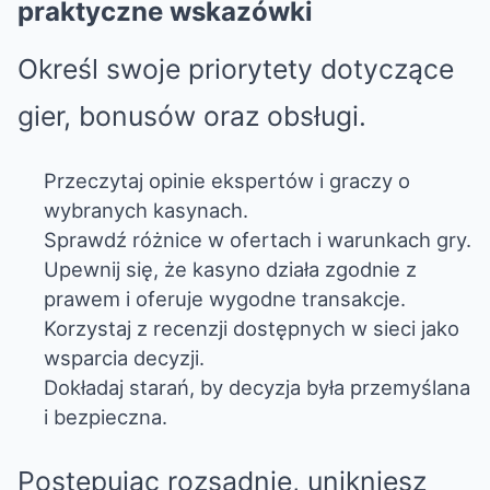
praktyczne wskazówki
Określ swoje priorytety dotyczące
gier, bonusów oraz obsługi.
Przeczytaj opinie ekspertów i graczy o
wybranych kasynach.
Sprawdź różnice w ofertach i warunkach gry.
Upewnij się, że kasyno działa zgodnie z
prawem i oferuje wygodne transakcje.
Korzystaj z recenzji dostępnych w sieci jako
wsparcia decyzji.
Dokładaj starań, by decyzja była przemyślana
i bezpieczna.
Postępując rozsądnie, unikniesz