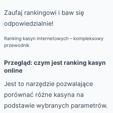
Zaufaj rankingowi i baw się
odpowiedzialnie!
Ranking kasyn internetowych – kompleksowy
przewodnik
Przegląd: czym jest ranking kasyn
online
Jest to narzędzie pozwalające
porównać różne kasyna na
podstawie wybranych parametrów.