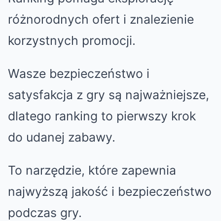
różnorodnych ofert i znalezienie
korzystnych promocji.
Wasze bezpieczeństwo i
satysfakcja z gry są najważniejsze,
dlatego ranking to pierwszy krok
do udanej zabawy.
To narzędzie, które zapewnia
najwyższą jakość i bezpieczeństwo
podczas gry.