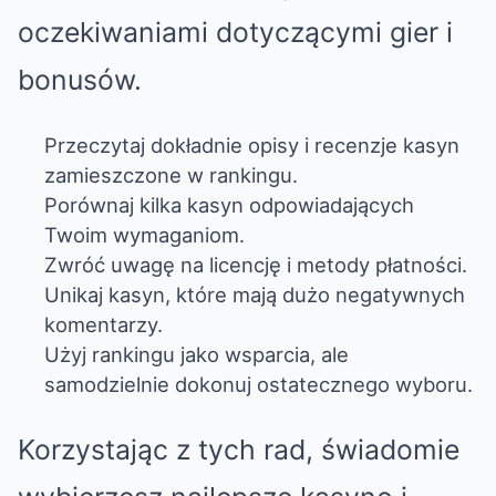
oczekiwaniami dotyczącymi gier i
bonusów.
Przeczytaj dokładnie opisy i recenzje kasyn
zamieszczone w rankingu.
Porównaj kilka kasyn odpowiadających
Twoim wymaganiom.
Zwróć uwagę na licencję i metody płatności.
Unikaj kasyn, które mają dużo negatywnych
komentarzy.
Użyj rankingu jako wsparcia, ale
samodzielnie dokonuj ostatecznego wyboru.
Korzystając z tych rad, świadomie