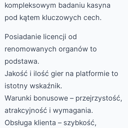
kompleksowym badaniu kasyna
pod kątem kluczowych cech.
Posiadanie licencji od
renomowanych organów to
podstawa.
Jakość i ilość gier na platformie to
istotny wskaźnik.
Warunki bonusowe – przejrzystość,
atrakcyjność i wymagania.
Obsługa klienta – szybkość,