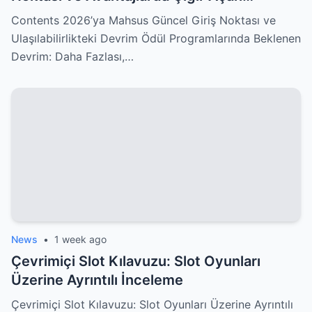
Değişiklikler Sizleri Kucaklıyor!
Contents 2026’ya Mahsus Güncel Giriş Noktası ve
Ulaşılabilirlikteki Devrim Ödül Programlarında Beklenen
Devrim: Daha Fazlası,…
News
•
1 week ago
Çevrimiçi Slot Kılavuzu: Slot Oyunları
Üzerine Ayrıntılı İnceleme
Çevrimiçi Slot Kılavuzu: Slot Oyunları Üzerine Ayrıntılı