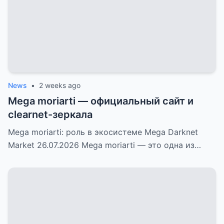
News
•
2 weeks ago
Mega moriarti — официальный сайт и
clearnet-зеркала
Mega moriarti: роль в экосистеме Mega Darknet
Market 26.07.2026 Mega moriarti — это одна из…