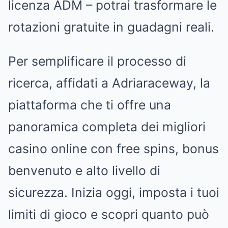
licenza ADM – potrai trasformare le
rotazioni gratuite in guadagni reali.
Per semplificare il processo di
ricerca, affidati a Adriaraceway, la
piattaforma che ti offre una
panoramica completa dei migliori
casino online con free spins, bonus
benvenuto e alto livello di
sicurezza. Inizia oggi, imposta i tuoi
limiti di gioco e scopri quanto può