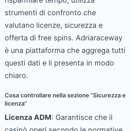
risparmiare tempo, utilizza
strumenti di confronto che
valutano licenze, sicurezza e
offerta di free spins. Adriaraceway
è una piattaforma che aggrega tutti
questi dati e li presenta in modo
chiaro.
Cosa controllare nella sezione “Sicurezza e
licenza”
Licenza ADM
: Garantisce che il
casinò operi secondo le normative