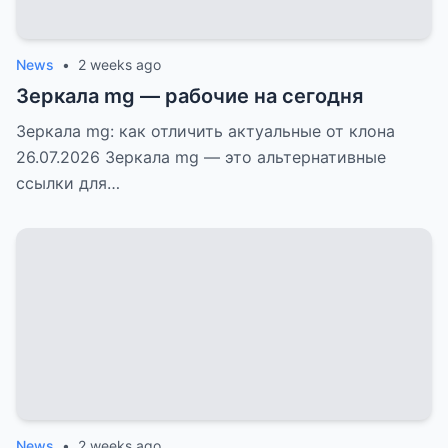
News
•
2 weeks ago
Зеркала mg — рабочие на сегодня
Зеркала mg: как отличить актуальные от клона
26.07.2026 Зеркала mg — это альтернативные
ссылки для…
News
•
2 weeks ago