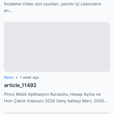
İnceleme Video slot oyunları, çevrim içi casinoların
en…
News
•
1 week ago
article_11492
Pinco Mobil Aplikasyon Kurulumu, Hesap Açma ve
Hızlı Çekim Kılavuzu 2026 Genç bahisçi Mert, 2026…