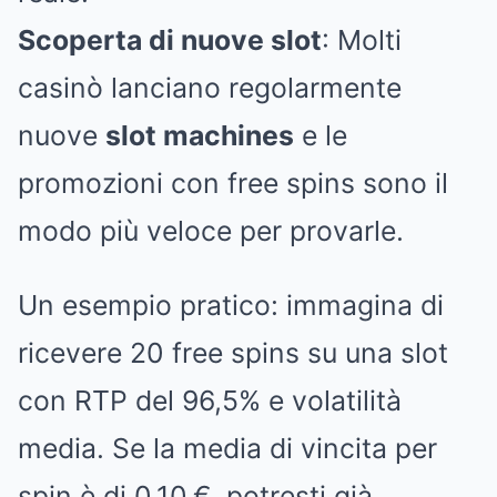
Scoperta di nuove slot
: Molti
casinò lanciano regolarmente
nuove
slot machines
e le
promozioni con free spins sono il
modo più veloce per provarle.
Un esempio pratico: immagina di
ricevere 20 free spins su una slot
con RTP del 96,5% e volatilità
media. Se la media di vincita per
spin è di 0,10 €, potresti già