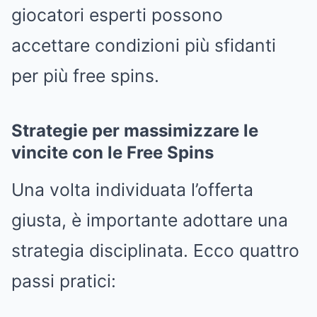
giocatori esperti possono
accettare condizioni più sfidanti
per più free spins.
Strategie per massimizzare le
vincite con le Free Spins
Una volta individuata l’offerta
giusta, è importante adottare una
strategia disciplinata. Ecco quattro
passi pratici: