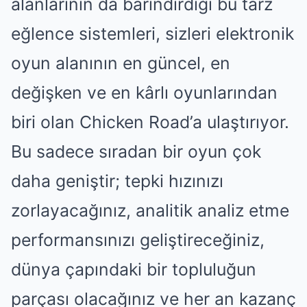
alanlarının da barındırdığı bu tarz
eğlence sistemleri, sizleri elektronik
oyun alanının en güncel, en
değişken ve en kârlı oyunlarından
biri olan Chicken Road’a ulaştırıyor.
Bu sadece sıradan bir oyun çok
daha geniştir; tepki hızınızı
zorlayacağınız, analitik analiz etme
performansınızı geliştireceğiniz,
dünya çapındaki bir topluluğun
parçası olacağınız ve her an kazanç