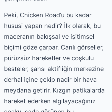
Peki, Chicken Road’u bu kadar
hususi yapan nedir? İlk olarak, bu
maceranın bakışsal ve işitimsel
biçimi göze çarpar. Canlı görseller,
pürüzsüz hareketler ve coşkulu
besteler, şahsı aktifliğin merkezine
derhal içine çekip nadir bir hava
meydana getirir. Kızgın patikalarda
hareket ederken algılayacağınız
coşku, sade görünen bu