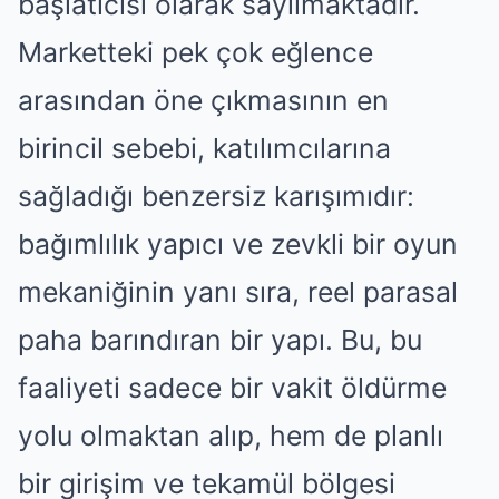
başlatıcısı olarak sayılmaktadır.
Marketteki pek çok eğlence
arasından öne çıkmasının en
birincil sebebi, katılımcılarına
sağladığı benzersiz karışımıdır:
bağımlılık yapıcı ve zevkli bir oyun
mekaniğinin yanı sıra, reel parasal
paha barındıran bir yapı. Bu, bu
faaliyeti sadece bir vakit öldürme
yolu olmaktan alıp, hem de planlı
bir girişim ve tekamül bölgesi