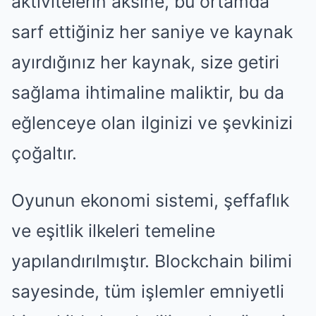
aktivitelerin aksine, bu ortamda
sarf ettiğiniz her saniye ve kaynak
ayırdığınız her kaynak, size getiri
sağlama ihtimaline maliktir, bu da
eğlenceye olan ilginizi ve şevkinizi
çoğaltır.
Oyunun ekonomi sistemi, şeffaflık
ve eşitlik ilkeleri temeline
yapılandırılmıştır. Blockchain bilimi
sayesinde, tüm işlemler emniyetli