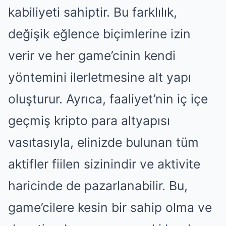
kabiliyeti sahiptir. Bu farklılık,
değişik eğlence biçimlerine izin
verir ve her game’cinin kendi
yöntemini ilerletmesine alt yapı
oluşturur. Ayrıca, faaliyet’nin iç içe
geçmiş kripto para altyapısı
vasıtasıyla, elinizde bulunan tüm
aktifler fiilen sizinindir ve aktivite
haricinde de pazarlanabilir. Bu,
game’cilere kesin bir sahip olma ve