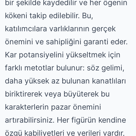
bir şekilde kaydedilir ve her ögenin
kökeni takip edilebilir. Bu,
katılımcılara varlıklarının gerçek
önemini ve sahipliğini garanti eder.
Kar potansiyelini yükseltmek için
farklı metotlar bulunur: söz gelimi,
daha yüksek az bulunan kanatlıları
biriktirerek veya büyüterek bu
karakterlerin pazar önemini
artırabilirsiniz. Her figürün kendine
özgü kabiliyetleri ve verileri vardır,