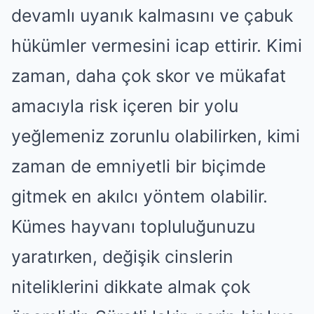
devamlı uyanık kalmasını ve çabuk
hükümler vermesini icap ettirir. Kimi
zaman, daha çok skor ve mükafat
amacıyla risk içeren bir yolu
yeğlemeniz zorunlu olabilirken, kimi
zaman de emniyetli bir biçimde
gitmek en akılcı yöntem olabilir.
Kümes hayvanı topluluğunuzu
yaratırken, değişik cinslerin
niteliklerini dikkate almak çok