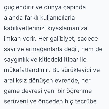
güçlendirir ve dünya çapında
alanda farklı kullanıcılarla
kabiliyetlerinizi kıyaslamanıza
imkan verir. Her galibiyet, sadece
sayı ve armağanlarla değil, hem de
saygınlık ve kitledeki itibar ile
mükafatlandırılır. Bu sürükleyici ve
aralıksız dönüşen evrende, her
game devresi yeni bir öğrenme
serüveni ve önceden hiç tecrübe