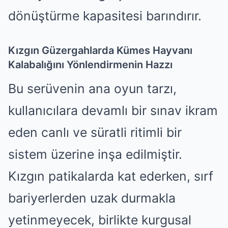
dönüştürme kapasitesi barındırır.
Kızgın Güzergahlarda Kümes Hayvanı
Kalabalığını Yönlendirmenin Hazzı
Bu serüvenin ana oyun tarzı,
kullanıcılara devamlı bir sınav ikram
eden canlı ve süratli ritimli bir
sistem üzerine inşa edilmiştir.
Kızgın patikalarda kat ederken, sırf
bariyerlerden uzak durmakla
yetinmeyecek, birlikte kurgusal