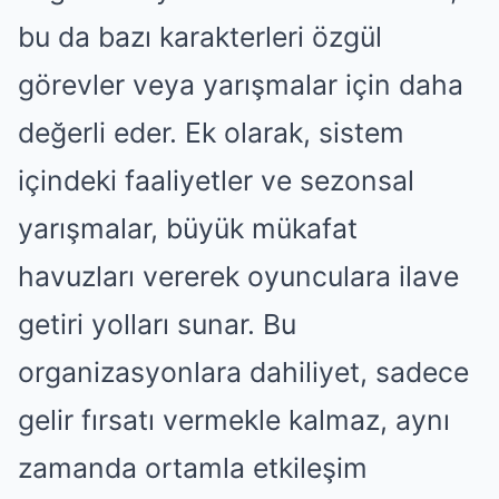
bu da bazı karakterleri özgül
görevler veya yarışmalar için daha
değerli eder. Ek olarak, sistem
içindeki faaliyetler ve sezonsal
yarışmalar, büyük mükafat
havuzları vererek oyunculara ilave
getiri yolları sunar. Bu
organizasyonlara dahiliyet, sadece
gelir fırsatı vermekle kalmaz, aynı
zamanda ortamla etkileşim