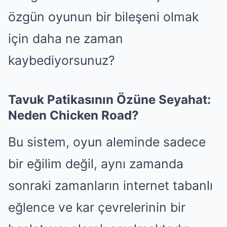
özgün oyunun bir bileşeni olmak
için daha ne zaman
kaybediyorsunuz?
Tavuk Patikasının Özüne Seyahat:
Neden Chicken Road?
Bu sistem, oyun aleminde sadece
bir eğilim değil, aynı zamanda
sonraki zamanların internet tabanlı
eğlence ve kar çevrelerinin bir