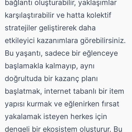
bağlantı oluşturabilir, yaklaşımlar
karşılaştırabilir ve hatta kolektif
stratejiler geliştirerek daha
etkileyici kazanımlara görebilirsiniz.
Bu yaşantı, sadece bir eğlenceye
başlamakla kalmayıp, aynı
doğrultuda bir kazanç planı
başlatmak, internet tabanlı bir item
yapısı kurmak ve eğlenirken fırsat
yakalamak isteyen herkes için
dengeli bir ekosistem oluşturur. Bu