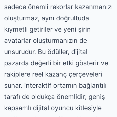
sadece önemli rekorlar kazanmanızı
oluşturmaz, aynı doğrultuda
kıymetli getiriler ve yeni şirin
avatarlar oluşturmanızın de
unsurudur. Bu ödüller, dijital
pazarda değerli bir etki gösterir ve
rakiplere reel kazanç çerçeveleri
sunar. interaktif ortamın bağlantılı
tarafı de oldukça önemlidir; geniş
kapsamlı dijital oyuncu kitlesiyle