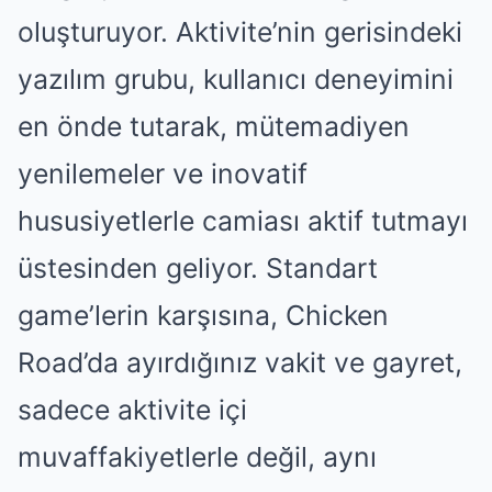
oluşturuyor. Aktivite’nin gerisindeki
yazılım grubu, kullanıcı deneyimini
en önde tutarak, mütemadiyen
yenilemeler ve inovatif
hususiyetlerle camiası aktif tutmayı
üstesinden geliyor. Standart
game’lerin karşısına, Chicken
Road’da ayırdığınız vakit ve gayret,
sadece aktivite içi
muvaffakiyetlerle değil, aynı