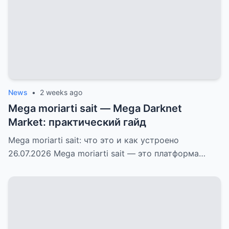
News
•
2 weeks ago
Mega moriarti sait — Mega Darknet
Market: практический гайд
Mega moriarti sait: что это и как устроено
26.07.2026 Mega moriarti sait — это платформа…