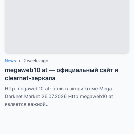
News
•
2 weeks ago
megaweb10 at — официальный сайт и
clearnet-зеркала
Http megaweb10 at: роль в экосистеме Mega
Darknet Market 26.07.2026 Http megaweb10 at
является важной…