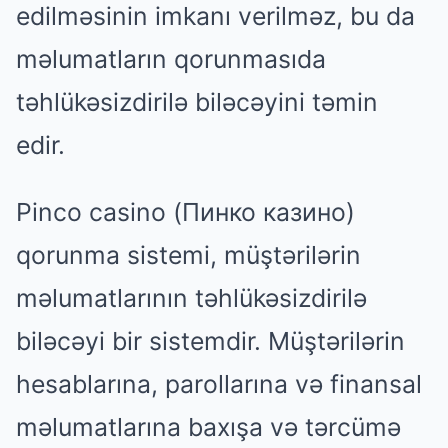
edilməsinin imkanı verilməz, bu da
məlumatların qorunmasıda
təhlükəsizdirilə biləcəyini təmin
edir.
Pinco casino (Пинко казино)
qorunma sistemi, müştərilərin
məlumatlarının təhlükəsizdirilə
biləcəyi bir sistemdir. Müştərilərin
hesablarına, parollarına və finansal
məlumatlarına baxışa və tərcümə