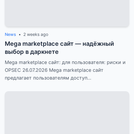
News
•
2 weeks ago
Mega marketplace сайт — надёжный
выбор в даркнете
Mega marketplace сайт: для пользователя: риски и
OPSEC 26.07.2026 Mega marketplace сайт
предлагает пользователям доступ…