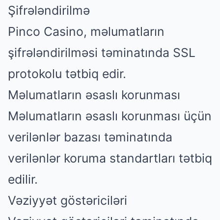
Şifrələndirilmə
Pinco Casino, məlumatların
şifrələndirilməsi təminatında SSL
protokolu tətbiq edir.
Məlumatların əsaslı korunması
Məlumatların əsaslı korunması üçün
verilənlər bazası təminatında
verilənlər koruma standartları tətbiq
edilir.
Vəziyyət göstəriciləri