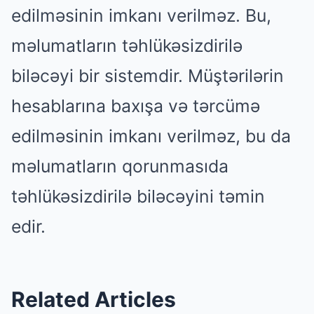
edilməsinin imkanı verilməz. Bu,
məlumatların təhlükəsizdirilə
biləcəyi bir sistemdir. Müştərilərin
hesablarına baxışa və tərcümə
edilməsinin imkanı verilməz, bu da
məlumatların qorunmasıda
təhlükəsizdirilə biləcəyini təmin
edir.
Related Articles