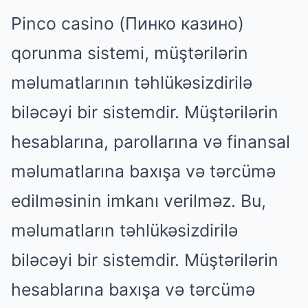
Pinco casino (Пинко казино)
qorunma sistemi, müştərilərin
məlumatlarının təhlükəsizdirilə
biləcəyi bir sistemdir. Müştərilərin
hesablarına, parollarına və finansal
məlumatlarına baxışa və tərcümə
edilməsinin imkanı verilməz. Bu,
məlumatların təhlükəsizdirilə
biləcəyi bir sistemdir. Müştərilərin
hesablarına baxışa və tərcümə