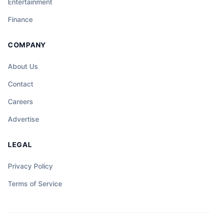
Entertainment
Finance
COMPANY
About Us
Contact
Careers
Advertise
LEGAL
Privacy Policy
Terms of Service