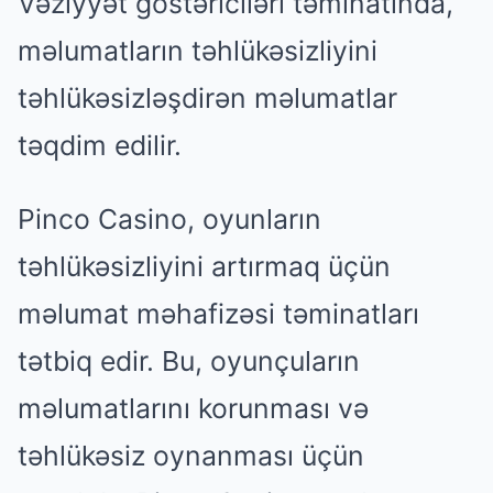
Vəziyyət göstəriciləri təminatında,
məlumatların təhlükəsizliyini
təhlükəsizləşdirən məlumatlar
təqdim edilir.
Pinco Casino, oyunların
təhlükəsizliyini artırmaq üçün
məlumat məhafizəsi təminatları
tətbiq edir. Bu, oyunçuların
məlumatlarını korunması və
təhlükəsiz oynanması üçün