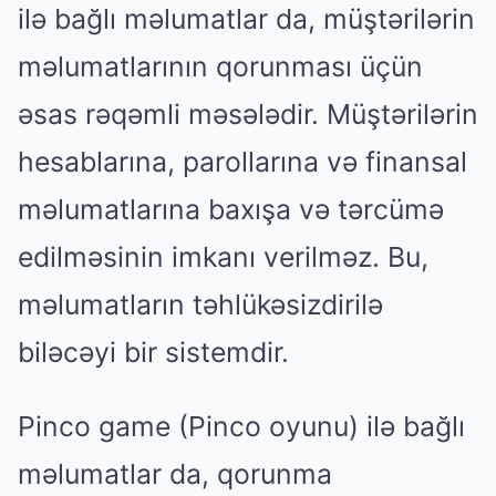
ilə bağlı məlumatlar da, müştərilərin
məlumatlarının qorunması üçün
əsas rəqəmli məsələdir. Müştərilərin
hesablarına, parollarına və finansal
məlumatlarına baxışa və tərcümə
edilməsinin imkanı verilməz. Bu,
məlumatların təhlükəsizdirilə
biləcəyi bir sistemdir.
Pinco game (Pinco oyunu) ilə bağlı
məlumatlar da, qorunma