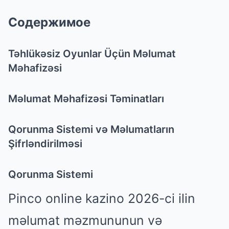
Содержимое
Təhlükəsiz Oyunlar Üçün Məlumat
Məhafizəsi
Məlumat Məhafizəsi Təminatları
Qorunma Sistemi və Məlumatların
Şifrləndirilməsi
Qorunma Sistemi
Pinco online kazino 2026-ci ilin
məlumat məzmununun və