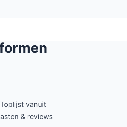
rformen
oplijst vanuit
kasten & reviews