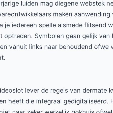
rjarige luiden mag diegene webstek n
twareontwikkelaars maken aanwending
 je iedereen spelle alsmede flitsend 
 optreden. Symbolen gaan gelijk van 
en vanuit links naar behoudend ofwe v
t.
videoslot lever de regels van dermate k
en heeft die integraal gedigitaliseerd.
iet naar zeker werkelijk gokhuis ofwel