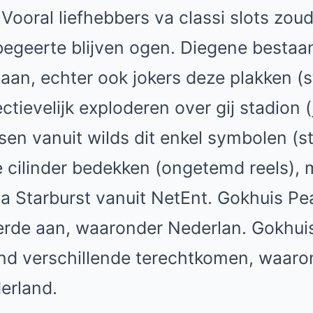
Vooral liefhebbers va classi slots zo
egeerte blijven ogen. Diegene bestaa
an, echter ook jokers deze plakken (s
tievelijk exploderen over gij stadion 
sen vanuit wilds dit enkel symbolen (s
e cilinder bedekken (ongetemd reels), 
 Starburst vanuit NetEnt. Gokhuis Pea
rde aan, waaronder Nederlan. Gokhuis
nd verschillende terechtkomen, waaro
erland.