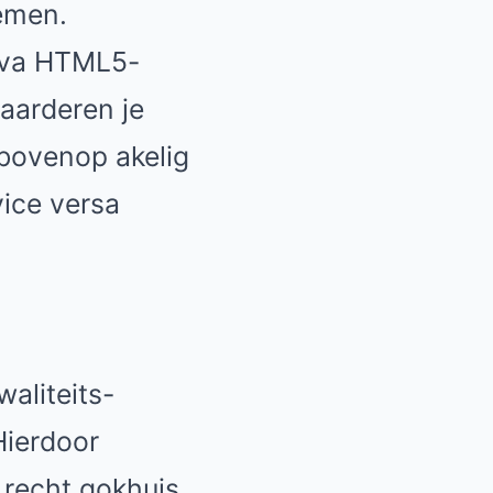
emen.
 va HTML5-
waarderen je
bovenop akelig
ice versa
waliteits-
 Hierdoor
 recht gokhuis,