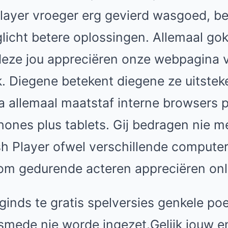
Player vroeger erg gevierd wasgoed, b
licht betere oplossingen. Allemaal go
deze jou appreciëren onze webpagina v
 Diegene betekent diegene ze uitstek
a allemaal maatstaf interne browsers 
ones plus tablets. Gij bedragen nie m
sh Player ofwel verschillende comput
n om gedurende acteren appreciëren on
ginds te gratis spelversies genkele p
mede nie worde ingezet.Gelijk jouw en