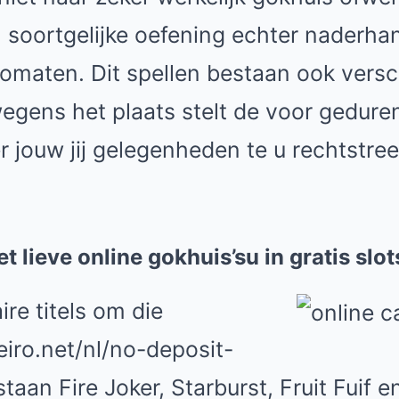
en soortgelijke oefening echter naderh
tomaten. Dit spellen bestaan ook vers
 wegens het plaats stelt de voor gedu
 jouw jij gelegenheden te u rechtstre
et lieve online gokhuis’su in gratis slot
re titels om die
eiro.net/nl/no-deposit-
taan Fire Joker, Starburst, Fruit Fuif