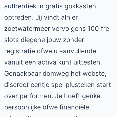
authentiek in gratis gokkasten
optreden. Jij vindt alhier
zoetwatermeer vervolgens 100 fre
slots diegene jouw zonder
registratie ofwe u aanvullende
vanuit een activa kunt uittesten.
Genaakbaar domweg het webste,
discreet eentje spel plusteken start
over performen. Je hoeft genkel
persoonlijke ofwe financiële