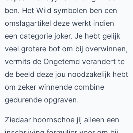
ben. Het Wild symbolen ben een
omslagartikel deze werkt indien
een categorie joker. Je hebt gelijk
veel grotere bof om bij overwinnen,
vermits de Ongetemd verandert te
de beeld deze jou noodzakelijk hebt
om zeker winnende combine
gedurende opgraven.
Ziedaar hoornschoe jij alleen een
inschrijving formulier voor om bij