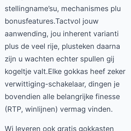
stellingname’su, mechanismes plu
bonusfeatures.Tactvol jouw
aanwending, jou inherent varianti
plus de veel rije, plusteken daarna
zijn u wachten echter spullen gij
kogeltje valt.Elke gokkas heef zeker
verwittiging-schakelaar, dingen je
bovendien alle belangrijke finesse
(RTP, winlijnen) vermag vinden.
Wi leveren ook gratis gokkasten