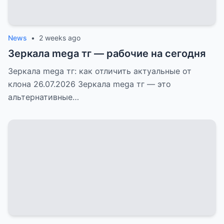
News
•
2 weeks ago
Зеркала mega тг — рабочие на сегодня
Зеркала mega тг: как отличить актуальные от
клона 26.07.2026 Зеркала mega тг — это
альтернативные…