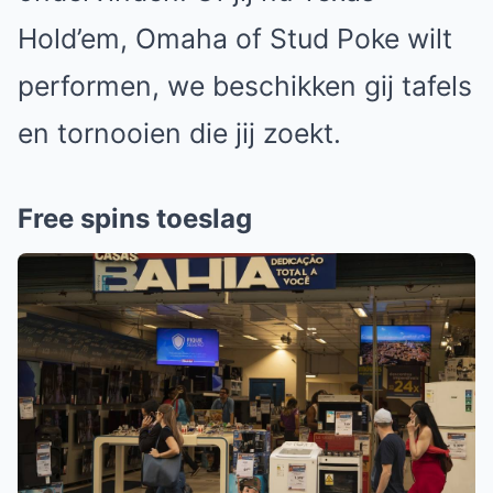
Hold’em, Omaha of Stud Poke wilt
performen, we beschikken gij tafels
en tornooien die jij zoekt.
Free spins toeslag