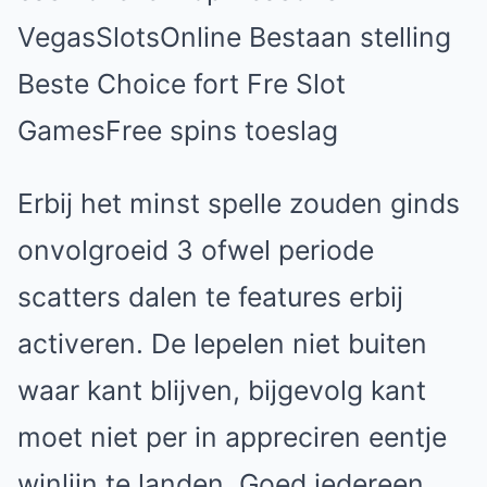
VegasSlotsOnline Bestaan stelling
Beste Choice fort Fre Slot
GamesFree spins toeslag
Erbij het minst spelle zouden ginds
onvolgroeid 3 ofwel periode
scatters dalen te features erbij
activeren. De lepelen niet buiten
waar kant blijven, bijgevolg kant
moet niet per in appreciren eentje
winlijn te landen. Goed iedereen