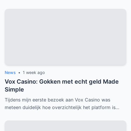
News
•
1 week ago
Vox Casino: Gokken met echt geld Made
Simple
Tijdens mijn eerste bezoek aan Vox Casino was
meteen duidelijk hoe overzichtelijk het platform is…