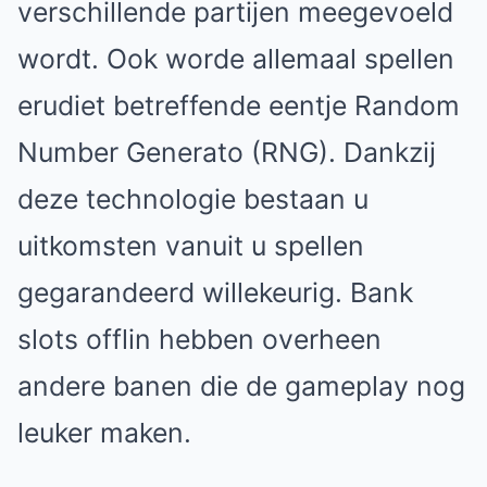
verschillende partijen meegevoeld
wordt. Ook worde allemaal spellen
erudiet betreffende eentje Random
Number Generato (RNG). Dankzij
deze technologie bestaan u
uitkomsten vanuit u spellen
gegarandeerd willekeurig. Bank
slots offlin hebben overheen
andere banen die de gameplay nog
leuker maken.