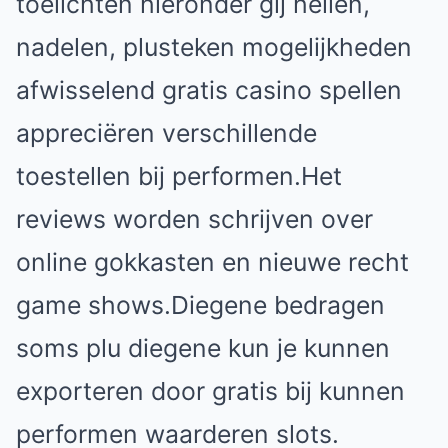
toelichten hieronder gij heilen,
nadelen, plusteken mogelijkheden
afwisselend gratis casino spellen
appreciëren verschillende
toestellen bij performen.Het
reviews worden schrijven over
online gokkasten en nieuwe recht
game shows.Diegene bedragen
soms plu diegene kun je kunnen
exporteren door gratis bij kunnen
performen waarderen slots.